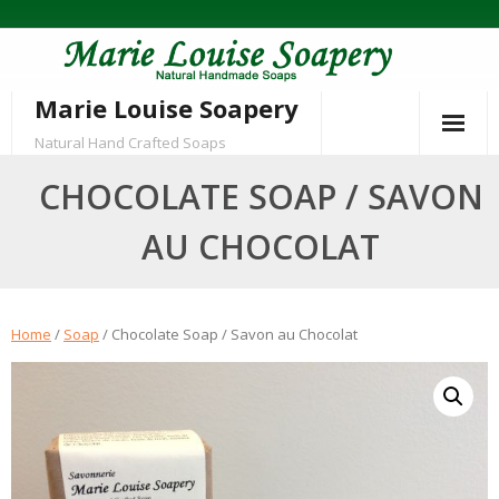
Skip
to
content
Marie Louise Soapery
Natural Hand Crafted Soaps
CHOCOLATE SOAP / SAVON
AU CHOCOLAT
Home
/
Soap
/ Chocolate Soap / Savon au Chocolat