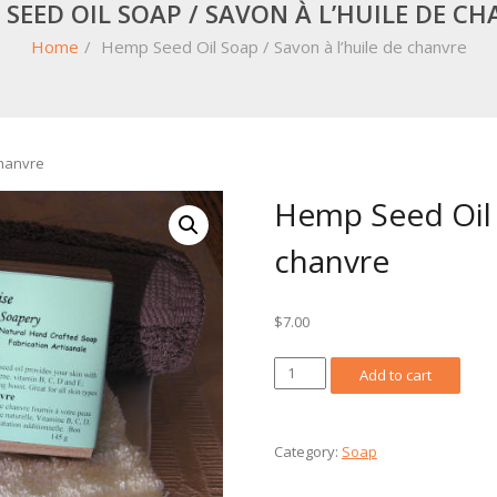
SEED OIL SOAP / SAVON À L’HUILE DE C
Home
/
Hemp Seed Oil Soap / Savon à l’huile de chanvre
chanvre
Hemp Seed Oil S
chanvre
$
7.00
Hemp
Add to cart
Seed
Oil
Soap
Category:
Soap
/
Savon