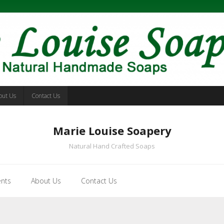
out Us
Contact Us
Marie Louise Soapery
Natural Hand Crafted Soaps
ents
About Us
Contact Us