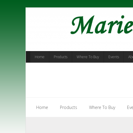
Skip
to
content
Home
Products
Where To Buy
Events
Ab
Home
Products
Where To Buy
Ev