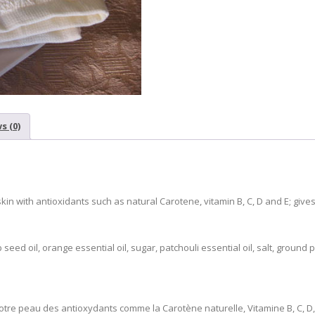
à
l’huile
de
chanvre
quantity
s (0)
n with antioxidants such as natural Carotene, vitamin B, C, D and E; gives th
p seed oil, orange essential oil, sugar, patchouli essential oil, salt, ground 
tre peau des antioxydants comme la Carotène naturelle, Vitamine B, C, D,