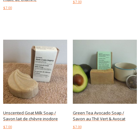
$
7.00
$
7.00
Add to cart
Add to cart
Unscented Goat Milk Soap /
Green Tea Avocado Soap /
Savon lait de chèvre inodore
Savon au Thé Vert & Avocat
$
7.00
$
7.00
Add to cart
Add to cart