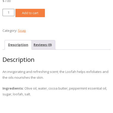
$
7.00
Peppermint
Add to cart
Soap
in
a
Category:
Soap
Loofah
/
Description
Reviews (0)
Savon
Menthe
Description
Poivrée
dans
un
An invigorating and refreshing scent; the Loofah helps exfoliates and
luffa
the oils nourishes the skin.
quantity
Ingredients:
Olive oil, water, cocoa butter, peppermint essential oil,
sugar, loofah, salt.