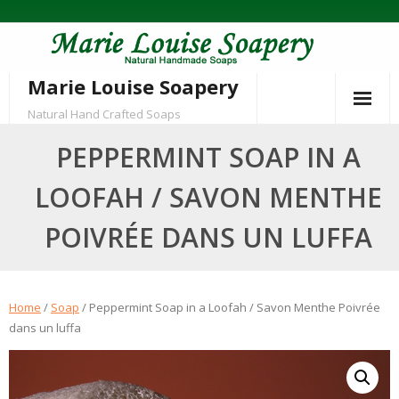
Skip
to
content
Marie Louise Soapery
Natural Hand Crafted Soaps
PEPPERMINT SOAP IN A
LOOFAH / SAVON MENTHE
POIVRÉE DANS UN LUFFA
Home
/
Soap
/ Peppermint Soap in a Loofah / Savon Menthe Poivrée
dans un luffa